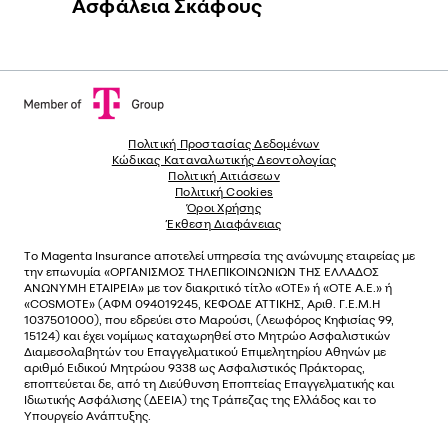
Ασφάλεια Σκάφους
Πολιτική Προστασίας Δεδομένων
Κώδικας Καταναλωτικής Δεοντολογίας
Πολιτική Αιτιάσεων
Πολιτική Cookies
Όροι Χρήσης
Έκθεση Διαφάνειας
Το
Magenta Insurance
αποτελεί υπηρεσία της ανώνυµης εταιρείας µε
την επωνυµία «ΟΡΓΑΝΙΣΜΟΣ ΤΗΛΕΠΙΚΟΙΝΩΝΙΩΝ ΤΗΣ ΕΛΛΑΔΟΣ
ΑΝΩΝΥΜΗ ΕΤΑΙΡΕΙΑ» µε τον διακριτικό τίτλο «OTE» ή «ΟΤΕ Α.Ε.» ή
«COSMOTE»
(ΑΦΜ 094019245, ΚΕΦΟΔΕ ΑΤΤΙΚΗΣ, Αριθ. Γ.Ε.Μ.Η
1037501000), που εδρεύει στο Μαρούσι, (Λεωφόρος Κηφισίας 99,
15124) και έχει νοµίµως καταχωρηθεί στο Μητρώο Ασφαλιστικών
Διαµεσολαβητών του Επαγγελµατικού Επιµελητηρίου Αθηνών µε
αριθµό Ειδικού Μητρώου 9338 ως Ασφαλιστικός Πράκτορας,
εποπτεύεται δε, από τη Διεύθυνση Εποπτείας Επαγγελματικής και
Ιδιωτικής Ασφάλισης (ΔΕΕΙΑ) της Τράπεζας της Ελλάδος και το
Υπουργείο Ανάπτυξης.