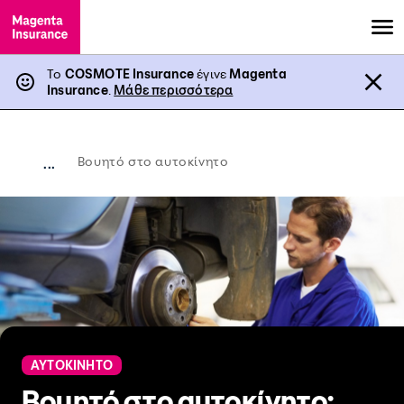
Το
COSMOTE Insurance
έγινε
Magenta
Insurance
.
Μάθε περισσότερα
Βουητό στο αυτοκίνητο
...
ΑΥΤΟΚΙΝΗΤΟ
Βουητό στο αυτοκίνητο: