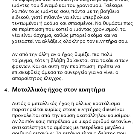
ιμάντες του δυναμό και του χρονισμού. Τσέκαρε
λοιπόν τους ιμάντες σου, πάντα με τη βοήθεια
ειδικού, γιατί πιθανόν να είναι υπερβολικά
τεντωμένοι ή ακόμα και σπασμένοι. Να θυμάσαι πως
σε περίπτωση που κοπεί ο ιμάντας χρονισμού, τα
νέα είναι άσχημα, καθώς μπορεί ακόμα και να
χρειαστεί να αλλάξεις ολόκληρο τον κινητήρα σου.
Αν από την άλλη αν ο ήχος θυμίζει πιο πολύ
τσίριγμα, τότε η βλάβη βρίσκεται στα τακάκια των
φρένων. Και σε αυτή την περίπτωση, πρέπει να
επισκεφθείς άμεσα το συνεργείο για να γίνει ο
απαραίτητος έλεγχος.
Μεταλλικός ήχος στον κινητήρα
Αυτός ο μεταλλικός ήχος ή αλλιώς κροτάλισμα
παρατηρείται κυρίως στους κινητήρες diesel και
προκαλείται από την καύση ακατάλληλου καυσίμου.
Αν λοιπόν καις πετρέλαιο με μικρό αριθμό κετανίων,
αντικατέστησε το αμέσως με πετρέλαιο μεγάλου
αριθμού κετανίων. Τα κετάνια είναι ο δείκτης που