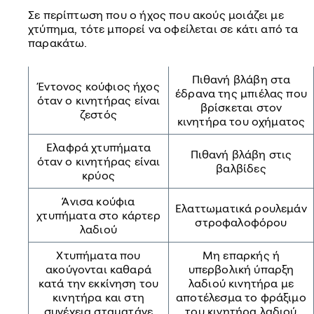
Σε περίπτωση που ο ήχος που ακούς μοιάζει με
χτύπημα, τότε μπορεί να οφείλεται σε κάτι από τα
παρακάτω.
Πιθανή βλάβη στα
Έντονος κούφιος ήχος
έδρανα της μπιέλας που
όταν ο κινητήρας είναι
βρίσκεται στον
ζεστός
κινητήρα του οχήματος
Ελαφρά χτυπήματα
Πιθανή βλάβη στις
όταν ο κινητήρας είναι
βαλβίδες
κρύος
Άνισα κούφια
Ελαττωματικά ρουλεμάν
χτυπήματα στο κάρτερ
στροφαλοφόρου
λαδιού
Χτυπήματα που
Μη επαρκής ή
ακούγονται καθαρά
υπερβολική ύπαρξη
κατά την εκκίνηση του
λαδιού κινητήρα με
κινητήρα και στη
αποτέλεσμα το φράξιμο
συνέχεια σταματάνε
του κινητήρα λαδιού