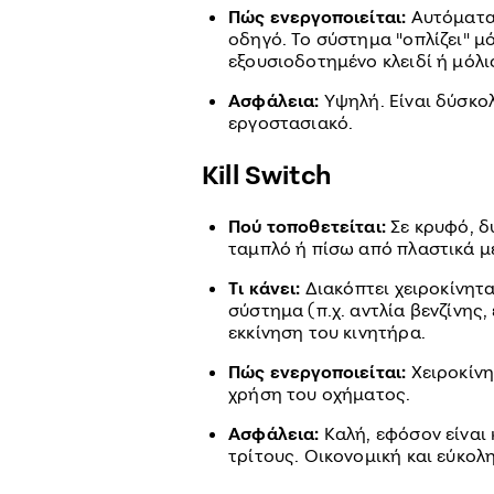
Πώς ενεργοποιείται:
Αυτόματα,
οδηγό. Το σύστημα "οπλίζει" μ
εξουσιοδοτημένο κλειδί ή μόλι
Ασφάλεια:
Υψηλή. Είναι δύσκολ
εργοστασιακό.
Kill Switch
Πού τοποθετείται:
Σε κρυφό, δ
ταμπλό ή πίσω από πλαστικά μ
Τι κάνει:
Διακόπτει χειροκίνητ
σύστημα (π.χ. αντλία βενζίνης
εκκίνηση του κινητήρα.
Πώς ενεργοποιείται:
Χειροκίνη
χρήση του οχήματος.
Ασφάλεια:
Καλή, εφόσον είναι
τρίτους. Οικονομική και εύκολ