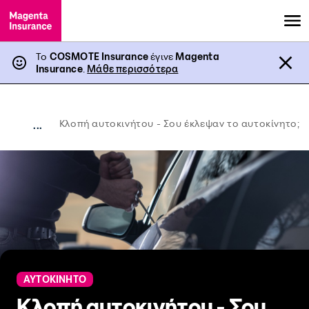
Το
COSMOTE Insurance
έγινε
Magenta
Insurance
.
Μάθε περισσότερα
Κλοπή αυτοκινήτου - Σου έκλεψαν το αυτοκίνητο;
...
ΑΥΤΟΚΙΝΗΤΟ
Κλοπή αυτοκινήτου - Σου