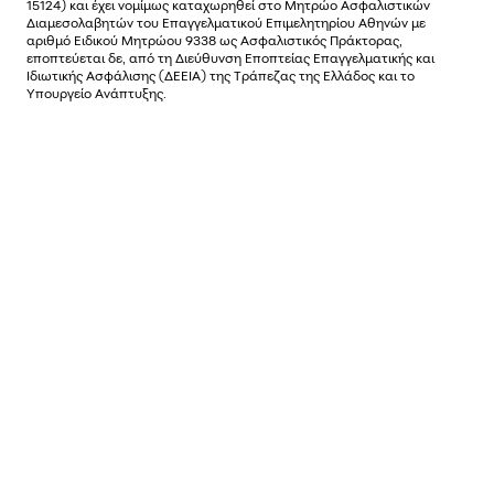
15124) και έχει νοµίµως καταχωρηθεί στο Μητρώο Ασφαλιστικών
Διαµεσολαβητών του Επαγγελµατικού Επιµελητηρίου Αθηνών µε
αριθµό Ειδικού Μητρώου 9338 ως Ασφαλιστικός Πράκτορας,
εποπτεύεται δε, από τη Διεύθυνση Εποπτείας Επαγγελματικής και
Ιδιωτικής Ασφάλισης (ΔΕΕΙΑ) της Τράπεζας της Ελλάδος και το
Υπουργείο Ανάπτυξης.