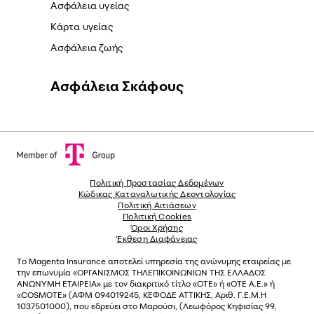
Ασφάλεια υγείας
Κάρτα υγείας
Ασφάλεια ζωής
Ασφάλεια Σκάφους
Πολιτική Προστασίας Δεδομένων
Κώδικας Καταναλωτικής Δεοντολογίας
Πολιτική Αιτιάσεων
Πολιτική Cookies
Όροι Χρήσης
Έκθεση Διαφάνειας
Το
Magenta Insurance
αποτελεί υπηρεσία της ανώνυµης εταιρείας µε
την επωνυµία «ΟΡΓΑΝΙΣΜΟΣ ΤΗΛΕΠΙΚΟΙΝΩΝΙΩΝ ΤΗΣ ΕΛΛΑΔΟΣ
ΑΝΩΝΥΜΗ ΕΤΑΙΡΕΙΑ» µε τον διακριτικό τίτλο «OTE» ή «ΟΤΕ Α.Ε.» ή
«COSMOTE»
(ΑΦΜ 094019245, ΚΕΦΟΔΕ ΑΤΤΙΚΗΣ, Αριθ. Γ.Ε.Μ.Η
1037501000), που εδρεύει στο Μαρούσι, (Λεωφόρος Κηφισίας 99,