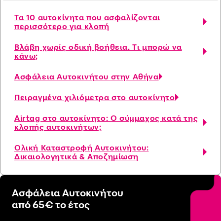
Τα 10 αυτοκίνητα που ασφαλίζονται
περισσότερο για κλοπή
Βλάβη χωρίς οδική βοήθεια. Τι μπορώ να
κάνω;
Ασφάλεια Αυτοκινήτου στην Αθήνα
Πειραγμένα χιλιόμετρα στο αυτοκίνητο
Airtag στο αυτοκίνητο: Ο σύμμαχος κατά της
κλοπής αυτοκινήτων;
Ολική Καταστροφή Αυτοκινήτου:
Δικαιολογητικά & Αποζημίωση
Ασφάλεια Αυτοκινήτου
από 65€ το έτος