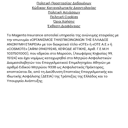
Πολιτική Προστασίας Δεδομένων
Κώδικας Καταναλωτικής Δεοντολογίας
Πολιτική Αιτιάσεων
Πολιτική Cookies
Όροι Χρήσης
Έκθεση Διαφάνειας
Το
Magenta Insurance
αποτελεί υπηρεσία της ανώνυµης εταιρείας µε
την επωνυµία «ΟΡΓΑΝΙΣΜΟΣ ΤΗΛΕΠΙΚΟΙΝΩΝΙΩΝ ΤΗΣ ΕΛΛΑΔΟΣ
ΑΝΩΝΥΜΗ ΕΤΑΙΡΕΙΑ» µε τον διακριτικό τίτλο «OTE» ή «ΟΤΕ Α.Ε.» ή
«COSMOTE»
(ΑΦΜ 094019245, ΚΕΦΟΔΕ ΑΤΤΙΚΗΣ, Αριθ. Γ.Ε.Μ.Η
1037501000), που εδρεύει στο Μαρούσι, (Λεωφόρος Κηφισίας 99,
15124) και έχει νοµίµως καταχωρηθεί στο Μητρώο Ασφαλιστικών
Διαµεσολαβητών του Επαγγελµατικού Επιµελητηρίου Αθηνών µε
αριθµό Ειδικού Μητρώου 9338 ως Ασφαλιστικός Πράκτορας,
εποπτεύεται δε, από τη Διεύθυνση Εποπτείας Επαγγελματικής και
Ιδιωτικής Ασφάλισης (ΔΕΕΙΑ) της Τράπεζας της Ελλάδος και το
Υπουργείο Ανάπτυξης.