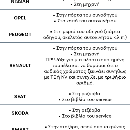
NISSAN
• Στη μηχανή
• Στην πόρτα του συνοδηγού
OPEL
• Στο καπό του αυτοκινήτου
• Στη μεριά του οδηγού (πόρτα
PEUGEOT
οδηγού, σκελετός αυτοκινήτου κ.λ.π.)
• Στην πόρτα του συνοδηγού
• Στη μηχανή
TIP! Ψάξε για μια πλαστικοποιημένη
RENAULT
ταμπέλα και να θυμάσαι ότι ο
κωδικός χρώματος ξεκινάει συνήθως
με TE ή NV και συνεχίζει με τριψήφιο
αριθμό.
• Στη ρεζέρβα
SEAT
• Στο βιβλίο του service
• Στη ρεζέρβα
SKODA
• Στο βιβλίο του service
• Στην εταζέρα, αφού απομακρύνεις
SMART