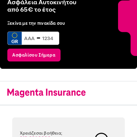
Ασφάλεια Αυτοκινήτου
από 65€ το έτος
Ξεκίνα με την πινακίδα σου
-
GR
Ασφαλίσου Σήμερα
Χρειάζεσαι βοήθεια;