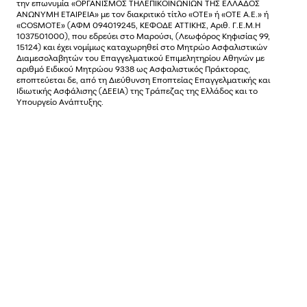
την επωνυµία «ΟΡΓΑΝΙΣΜΟΣ ΤΗΛΕΠΙΚΟΙΝΩΝΙΩΝ ΤΗΣ ΕΛΛΑΔΟΣ
ΑΝΩΝΥΜΗ ΕΤΑΙΡΕΙΑ» µε τον διακριτικό τίτλο «OTE» ή «ΟΤΕ Α.Ε.» ή
«COSMOTE»
(ΑΦΜ 094019245, ΚΕΦΟΔΕ ΑΤΤΙΚΗΣ, Αριθ. Γ.Ε.Μ.Η
1037501000), που εδρεύει στο Μαρούσι, (Λεωφόρος Κηφισίας 99,
15124) και έχει νοµίµως καταχωρηθεί στο Μητρώο Ασφαλιστικών
Διαµεσολαβητών του Επαγγελµατικού Επιµελητηρίου Αθηνών µε
αριθµό Ειδικού Μητρώου 9338 ως Ασφαλιστικός Πράκτορας,
εποπτεύεται δε, από τη Διεύθυνση Εποπτείας Επαγγελματικής και
Ιδιωτικής Ασφάλισης (ΔΕΕΙΑ) της Τράπεζας της Ελλάδος και το
Υπουργείο Ανάπτυξης.