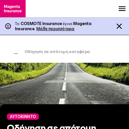
Το
COSMOTE Insurance
έγινε
Magenta
Insurance
.
Μάθε περισσότερα
Οδήγηση σε απότομη κατηφόρα
...
ΑΥΤΟΚΙΝΗΤΟ
Οδήγηση σε απότομη