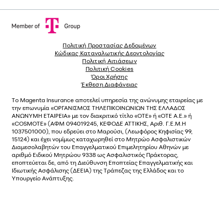
Πολιτική Προστασίας Δεδομένων
Κώδικας Καταναλωτικής Δεοντολογίας
Πολιτική Αιτιάσεων
Πολιτική Cookies
Όροι Χρήσης
Έκθεση Διαφάνειας
Το
Magenta Insurance
αποτελεί υπηρεσία της ανώνυµης εταιρείας µε
την επωνυµία «ΟΡΓΑΝΙΣΜΟΣ ΤΗΛΕΠΙΚΟΙΝΩΝΙΩΝ ΤΗΣ ΕΛΛΑΔΟΣ
ΑΝΩΝΥΜΗ ΕΤΑΙΡΕΙΑ» µε τον διακριτικό τίτλο «OTE» ή «ΟΤΕ Α.Ε.» ή
«COSMOTE»
(ΑΦΜ 094019245, ΚΕΦΟΔΕ ΑΤΤΙΚΗΣ, Αριθ. Γ.Ε.Μ.Η
1037501000), που εδρεύει στο Μαρούσι, (Λεωφόρος Κηφισίας 99,
15124) και έχει νοµίµως καταχωρηθεί στο Μητρώο Ασφαλιστικών
Διαµεσολαβητών του Επαγγελµατικού Επιµελητηρίου Αθηνών µε
αριθµό Ειδικού Μητρώου 9338 ως Ασφαλιστικός Πράκτορας,
εποπτεύεται δε, από τη Διεύθυνση Εποπτείας Επαγγελματικής και
Ιδιωτικής Ασφάλισης (ΔΕΕΙΑ) της Τράπεζας της Ελλάδος και το
Υπουργείο Ανάπτυξης.