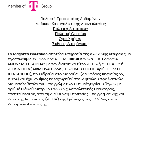
Πολιτική Προστασίας Δεδομένων
Κώδικας Καταναλωτικής Δεοντολογίας
Πολιτική Αιτιάσεων
Πολιτική Cookies
Όροι Χρήσης
Έκθεση Διαφάνειας
Το
Magenta Insurance
αποτελεί υπηρεσία της ανώνυµης εταιρείας µε
την επωνυµία «ΟΡΓΑΝΙΣΜΟΣ ΤΗΛΕΠΙΚΟΙΝΩΝΙΩΝ ΤΗΣ ΕΛΛΑΔΟΣ
ΑΝΩΝΥΜΗ ΕΤΑΙΡΕΙΑ» µε τον διακριτικό τίτλο «OTE» ή «ΟΤΕ Α.Ε.» ή
«COSMOTE»
(ΑΦΜ 094019245, ΚΕΦΟΔΕ ΑΤΤΙΚΗΣ, Αριθ. Γ.Ε.Μ.Η
1037501000), που εδρεύει στο Μαρούσι, (Λεωφόρος Κηφισίας 99,
15124) και έχει νοµίµως καταχωρηθεί στο Μητρώο Ασφαλιστικών
Διαµεσολαβητών του Επαγγελµατικού Επιµελητηρίου Αθηνών µε
αριθµό Ειδικού Μητρώου 9338 ως Ασφαλιστικός Πράκτορας,
εποπτεύεται δε, από τη Διεύθυνση Εποπτείας Επαγγελματικής και
Ιδιωτικής Ασφάλισης (ΔΕΕΙΑ) της Τράπεζας της Ελλάδος και το
Υπουργείο Ανάπτυξης.