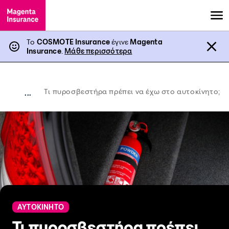
Το
COSMOTE Insurance
έγινε
Magenta
Insurance
.
Μάθε περισσότερα
Τι πυροσβεστήρα πρέπει να έχω στο αυτοκίνητο;
...
ΑΥΤΟΚΙΝΗΤΟ
Τι πυροσβεστήρα πρέπει