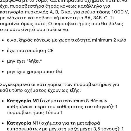
Σύμφωνα με το νόμο, κάθε επιβατικό όχημα ΙΧ πρέπει να
έχει πυροσβεστήρα ξηράς κόνεως κατάλληλο για
κατηγορία πυρκαγιάς A, B, C και για ρεύμα τάσης 1000 V,
με ελάχιστη κατασβεστική ικανότητα 8Α, 34Β, C. Τι
σημαίνει όμως αυτό; Ο πυροσβεστήρας που θα βάλεις
στο αυτοκίνητό σου πρέπει να:
είναι ξηράς κόνεως με χωρητικότητα minimum 2 κιλά
έχει πιστοποίηση CE
μην έχει “λήξει”
μην έχει χρησιμοποιηθεί
Συγκεκριμένα οι κατηγορίες των πυροσβεστήρων για
κάθε τύπο οχήματος έχουν ως εξής:
Κατηγορία Μ1
(οχήματα maximum 8 θέσεων
καθημένων, πέρα του καθίσματος του οδηγού): 1
πυροσβεστήρας Τύπου 1
Κατηγορία Ν1
(οχήματα για τη μεταφορά
εμπορευμάτων με μέγιστη μάζα μέχρι 3,5 τόνους): 1