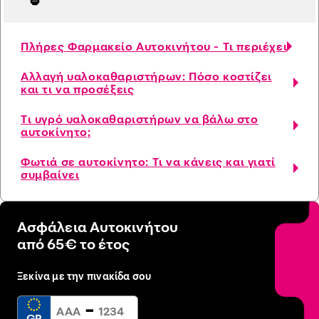
Πλήρες Φαρμακείο Αυτοκινήτου - Τι περιέχει
Αλλαγή υαλοκαθαριστήρων: Πόσο κοστίζει
και τι να προσέξεις
Τι υγρό υαλοκαθαριστήρων να βάλω στο
αυτοκίνητο;
Φωτιά σε αυτοκίνητο: Τι να κάνεις και γιατί
συμβαίνει
Ασφάλεια Αυτοκινήτου
από 65€ το έτος
Ξεκίνα με την πινακίδα σου
-
GR