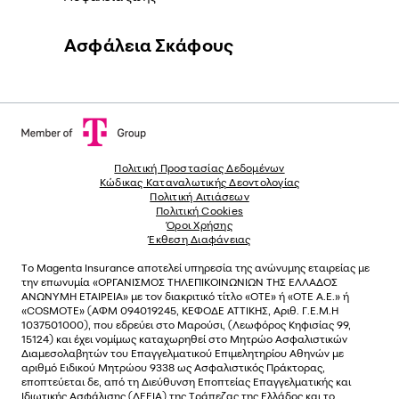
Ασφάλεια Σκάφους
Πολιτική Προστασίας Δεδομένων
Κώδικας Καταναλωτικής Δεοντολογίας
Πολιτική Αιτιάσεων
Πολιτική Cookies
Όροι Χρήσης
Έκθεση Διαφάνειας
Το
Magenta Insurance
αποτελεί υπηρεσία της ανώνυµης εταιρείας µε
την επωνυµία «ΟΡΓΑΝΙΣΜΟΣ ΤΗΛΕΠΙΚΟΙΝΩΝΙΩΝ ΤΗΣ ΕΛΛΑΔΟΣ
ΑΝΩΝΥΜΗ ΕΤΑΙΡΕΙΑ» µε τον διακριτικό τίτλο «OTE» ή «ΟΤΕ Α.Ε.» ή
«COSMOTE»
(ΑΦΜ 094019245, ΚΕΦΟΔΕ ΑΤΤΙΚΗΣ, Αριθ. Γ.Ε.Μ.Η
1037501000), που εδρεύει στο Μαρούσι, (Λεωφόρος Κηφισίας 99,
15124) και έχει νοµίµως καταχωρηθεί στο Μητρώο Ασφαλιστικών
Διαµεσολαβητών του Επαγγελµατικού Επιµελητηρίου Αθηνών µε
αριθµό Ειδικού Μητρώου 9338 ως Ασφαλιστικός Πράκτορας,
εποπτεύεται δε, από τη Διεύθυνση Εποπτείας Επαγγελματικής και
Ιδιωτικής Ασφάλισης (ΔΕΕΙΑ) της Τράπεζας της Ελλάδος και το