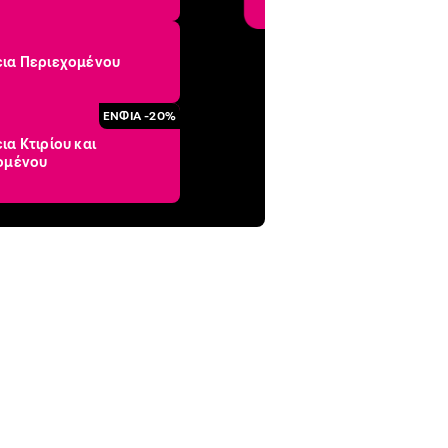
ια Περιεχομένου
ΕΝΦΙΑ -20%
α Κτιρίου και
ομένου