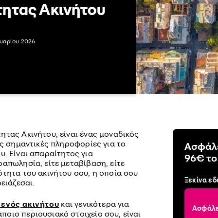
τητας Ακινήτου
υαρίου 2026
ητας Ακινήτου, είναι ένας μοναδικός
ις σημαντικές πληροφορίες για το
Ασφάλε
υ. Είναι απαραίτητος για
96€ το
απωλησία, είτε μεταβίβαση, είτε
ότητα του ακινήτου σου, η οποία σου
Ξεκίνα ε
ειάζεσαι.
 ενός ακινήτου
και γενικότερα για
Ασφάλε
οιο περιουσιακό στοιχείο σου, είναι