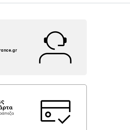
rance.gr
ις
κάρτα
τράπεζα