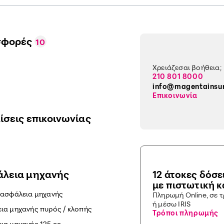
σφορές
10
Χρειάζεσαι βοήθεια;
210 801 8000
info@magentainsu
Επικοινωνία
ίσεις επικοινωνίας
λεια μηχανής
12 άτοκες δόσε
με πιστωτική 
 ασφάλεια μηχανής
Πληρωμή Online, σε 
ή μέσω IRIS
ια μηχανής πυρός / κλοπής
Τρόποι πληρωμής
ια μηχανής 125 cc