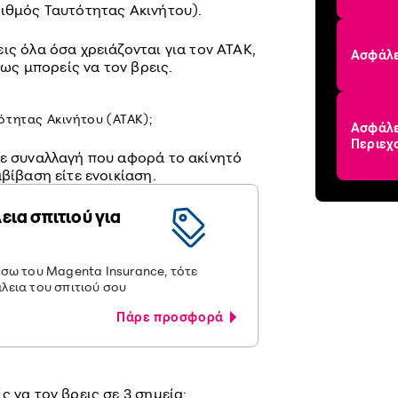
ριθμός Ταυτότητας Ακινήτου).
ις όλα όσα χρειάζονται για τον ΑΤΑΚ,
Ασφάλε
πως μπορείς να τον βρεις.
ότητας Ακινήτου (ΑΤΑΚ);
Ασφάλει
Περιεχ
θε συναλλαγή που αφορά το ακίνητό
βίβαση είτε ενοικίαση.
ια σπιτιού για
έσω του Magenta Insurance, τότε
λεια του σπιτιού σου
Πάρε προσφορά
ς να τον βρεις σε 3 σημεία: