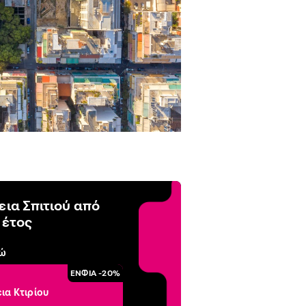
ια Σπιτιού από
 έτος
δώ
ΕΝΦΙΑ -20%
ια Κτιρίου