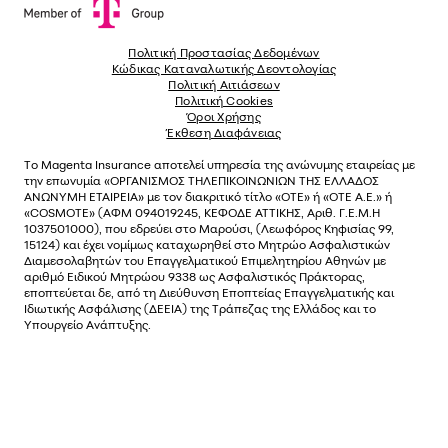
Πολιτική Προστασίας Δεδομένων
Κώδικας Καταναλωτικής Δεοντολογίας
Πολιτική Αιτιάσεων
Πολιτική Cookies
Όροι Χρήσης
Έκθεση Διαφάνειας
Το
Magenta Insurance
αποτελεί υπηρεσία της ανώνυµης εταιρείας µε
την επωνυµία «ΟΡΓΑΝΙΣΜΟΣ ΤΗΛΕΠΙΚΟΙΝΩΝΙΩΝ ΤΗΣ ΕΛΛΑΔΟΣ
ΑΝΩΝΥΜΗ ΕΤΑΙΡΕΙΑ» µε τον διακριτικό τίτλο «OTE» ή «ΟΤΕ Α.Ε.» ή
«COSMOTE»
(ΑΦΜ 094019245, ΚΕΦΟΔΕ ΑΤΤΙΚΗΣ, Αριθ. Γ.Ε.Μ.Η
1037501000), που εδρεύει στο Μαρούσι, (Λεωφόρος Κηφισίας 99,
15124) και έχει νοµίµως καταχωρηθεί στο Μητρώο Ασφαλιστικών
Διαµεσολαβητών του Επαγγελµατικού Επιµελητηρίου Αθηνών µε
αριθµό Ειδικού Μητρώου 9338 ως Ασφαλιστικός Πράκτορας,
εποπτεύεται δε, από τη Διεύθυνση Εποπτείας Επαγγελματικής και
Ιδιωτικής Ασφάλισης (ΔΕΕΙΑ) της Τράπεζας της Ελλάδος και το
Υπουργείο Ανάπτυξης.