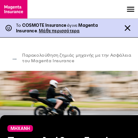
Το
COSMOTE Insurance
έγινε
Magenta
Insurance
.
Μάθε περισσότερα
Παρακολούθηση ζημιάς μηχανής με την Ασφάλεια
...
του Magenta Insurance
ΜΗΧΑΝΗ