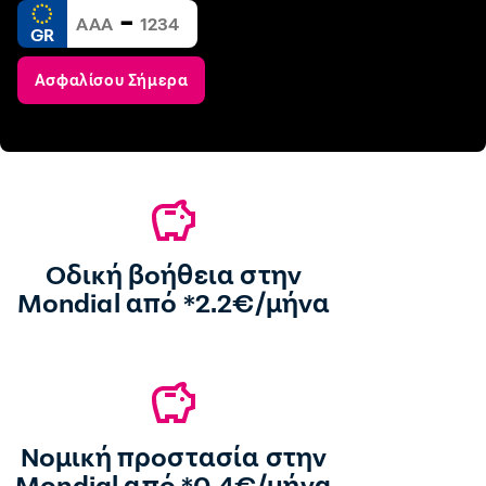
-
GR
Ασφαλίσου Σήμερα
Οδική βοήθεια στην
Mondial από *2.2€/μήνα
Νομική προστασία στην
Mondial από *0,4€/μήνα