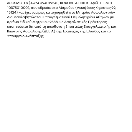
«COSMOTE»
(ΑΦΜ 094019245, ΚΕΦΟΔΕ ΑΤΤΙΚΗΣ, Αριθ. Γ.Ε.Μ.Η
1037501000), που εδρεύει στο Μαρούσι, (Λεωφόρος Κηφισίας 99,
15124) και έχει νοµίµως καταχωρηθεί στο Μητρώο Ασφαλιστικών
Διαµεσολαβητών του Επαγγελµατικού Επιµελητηρίου Αθηνών µε
αριθµό Ειδικού Μητρώου 9338 ως Ασφαλιστικός Πράκτορας,
εποπτεύεται δε, από τη Διεύθυνση Εποπτείας Επαγγελματικής και
Ιδιωτικής Ασφάλισης (ΔΕΕΙΑ) της Τράπεζας της Ελλάδος και το
Υπουργείο Ανάπτυξης.