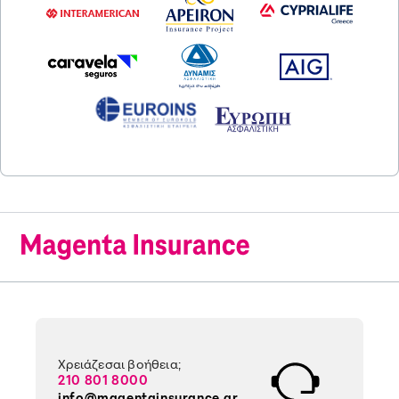
Χρειάζεσαι βοήθεια;
210 801 8000
info@magentainsurance.gr