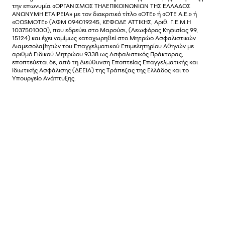
την επωνυµία «ΟΡΓΑΝΙΣΜΟΣ ΤΗΛΕΠΙΚΟΙΝΩΝΙΩΝ ΤΗΣ ΕΛΛΑΔΟΣ
ΑΝΩΝΥΜΗ ΕΤΑΙΡΕΙΑ» µε τον διακριτικό τίτλο «OTE» ή «ΟΤΕ Α.Ε.» ή
«COSMOTE»
(ΑΦΜ 094019245, ΚΕΦΟΔΕ ΑΤΤΙΚΗΣ, Αριθ. Γ.Ε.Μ.Η
1037501000), που εδρεύει στο Μαρούσι, (Λεωφόρος Κηφισίας 99,
15124) και έχει νοµίµως καταχωρηθεί στο Μητρώο Ασφαλιστικών
Διαµεσολαβητών του Επαγγελµατικού Επιµελητηρίου Αθηνών µε
αριθµό Ειδικού Μητρώου 9338 ως Ασφαλιστικός Πράκτορας,
εποπτεύεται δε, από τη Διεύθυνση Εποπτείας Επαγγελματικής και
Ιδιωτικής Ασφάλισης (ΔΕΕΙΑ) της Τράπεζας της Ελλάδος και το
Υπουργείο Ανάπτυξης.