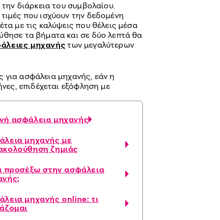
ι την διάρκεια του συμβολαίου.
 τιμές που ισχύουν την δεδομένη
έτα με τις καλύψεις που θέλεις μέσα
ύθησε τα βήματα και σε δύο λεπτά θα
φάλειες μηχανής
των μεγαλύτερων
 για ασφάλεια μηχανής, εάν η
ήνες, επιδέχεται εξόφληση με
νή ασφάλεια μηχανής
άλεια μηχανής με
ακολούθηση ζημιάς
να προσέξω στην ασφάλεια
ανής;
λεια μηχανής online: τι
ιάζομαι