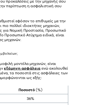
που προκαλέσεις με την μηχανής σου
 την περίπτωση η ασφαλιστική σου
θμιστεί εφόσον το επιθυμείς με την
 πιο πολλοί ιδιοκτήτες μηχανών,
ις για Νομική Προστασία, Προσωπικό
Το Προσωπικό Ατύχημα ειδικά, είναι
ιες μηχανών.
υμβολαίων;
μοφιλή μοντέλα μηχανών, είναι
την
εξάμηνη ασφάλεια
ενώ ακολουθεί
ιμένα, τα ποσοστά στις ασφάλειες των
αμορφώνονται ως εξής:
Ποσοστό
(%)
36%