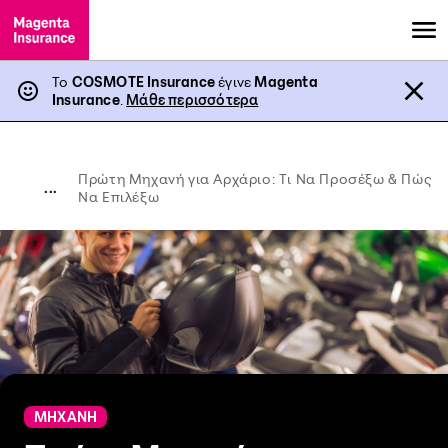
Το
COSMOTE Insurance
έγινε
Magenta
Insurance
.
Μάθε περισσότερα
Πρώτη Μηχανή για Αρχάριο: Τι Να Προσέξω & Πώς
...
Να Επιλέξω
ΜΗΧΑΝΗ