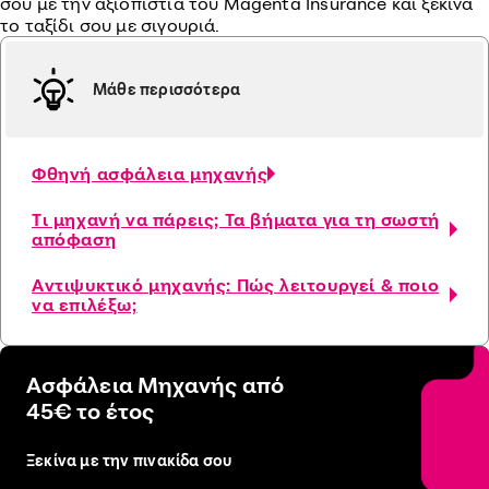
σου με την αξιοπιστία του Magenta Insurance και ξεκίνα
το ταξίδι σου με σιγουριά.
Μάθε περισσότερα
Φθηνή ασφάλεια μηχανής
Τι μηχανή να πάρεις; Τα βήματα για τη σωστή
απόφαση
Αντιψυκτικό μηχανής: Πώς λειτουργεί & ποιο
να επιλέξω;
Ασφάλεια Μηχανής από
45€ το έτος
Ξεκίνα με την πινακίδα σου