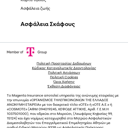
Ασφάλεια ζωής
Ασφάλεια Σκάφους
Πολιτική Προστασίας Δεδομένων
Κώδικας Καταναλωτικής Δεοντολογίας
Πολιτική Αιτιάσεων
Πολιτική Cookies
Όροι Χρήσης
Έκθεση Διαφάνειας
Το
Magenta Insurance
αποτελεί υπηρεσία της ανώνυµης εταιρείας µε
την επωνυµία «ΟΡΓΑΝΙΣΜΟΣ ΤΗΛΕΠΙΚΟΙΝΩΝΙΩΝ ΤΗΣ ΕΛΛΑΔΟΣ
ΑΝΩΝΥΜΗ ΕΤΑΙΡΕΙΑ» µε τον διακριτικό τίτλο «OTE» ή «ΟΤΕ Α.Ε.» ή
«COSMOTE»
(ΑΦΜ 094019245, ΚΕΦΟΔΕ ΑΤΤΙΚΗΣ, Αριθ. Γ.Ε.Μ.Η
1037501000), που εδρεύει στο Μαρούσι, (Λεωφόρος Κηφισίας 99,
15124) και έχει νοµίµως καταχωρηθεί στο Μητρώο Ασφαλιστικών
Διαµεσολαβητών του Επαγγελµατικού Επιµελητηρίου Αθηνών µε
αριθµό Ειδικού Μητρώου 9338 ως Ασφαλιστικός Πράκτορας,