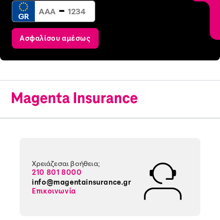
-
GR
Ασφαλίσου αμέσως
Χρειάζεσαι βοήθεια;
210 801 8000
info@magentainsurance.gr
Επικοινωνία