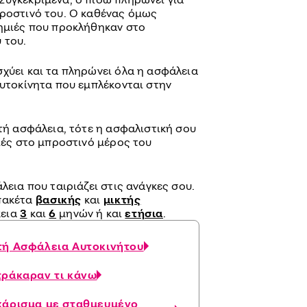
προστινό του. Ο καθένας όμως
ζημιές που προκλήθηκαν στο
 του.
χύει και τα πληρώνει όλα η ασφάλεια
αυτοκίνητα που εμπλέκονται στην
κτή ασφάλεια, τότε η ασφαλιστική σου
μιές στο μπροστινό μέρος του
λεια που ταιριάζει στις ανάγκες σου.
 πακέτα
βασικής
και
μικτής
κεια
3
και
6
μηνών ή και
ετήσια
.
τή Ασφάλεια Αυτοκινήτου
τράκαραν τι κάνω
κάρισμα με σταθμευμένο