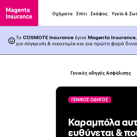
Οχήματα
Σπίτι
Σκάφος
Υγεία & Ζω
Το
COSMOTE Insurance
έγινε
Magenta Insurance
για σύγκριση & οικονομία και για πρώτη φορά δυν
Γενικός οδηγός Ασφάλισης
ΓΕΝΙΚΟΣ ΟΔΗΓΟΣ
Καραμπόλα αυτ
ευθύνεται & πο