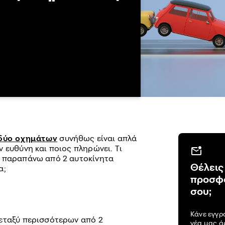
δύο οχημάτων
συνήθως είναι απλά
 ευθύνη και ποιος πληρώνει. Τι
υ παραπάνω από 2 αυτοκίνητα
Θέλεις
α;
προσφο
σου;
Κάνε εγγρ
εταξύ περισσότερων από 2
νέα μας 