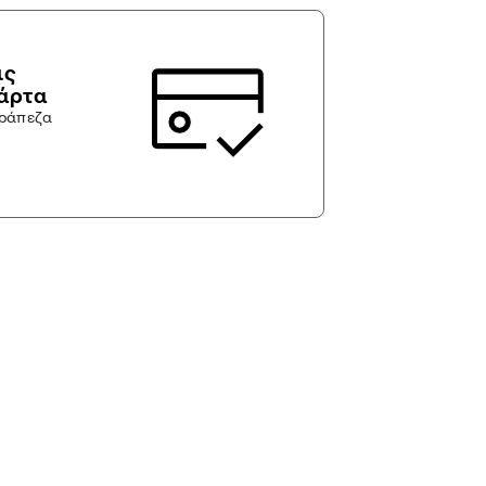
ις
κάρτα
τράπεζα