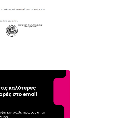
 τις καλύτερες
ρές στο email
αφή και λάβε πρώτος/η τα
άρθρα