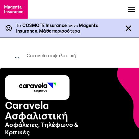
Το
COSMOTE Insurance
έγινε
Magenta
Insurance
.
Μάθε περισσότερα
Caravela ασφαλιστική
...
Caravela
Ασφαλιστική
Ασφάλειες, Τηλέφωνο &
Κριτικές