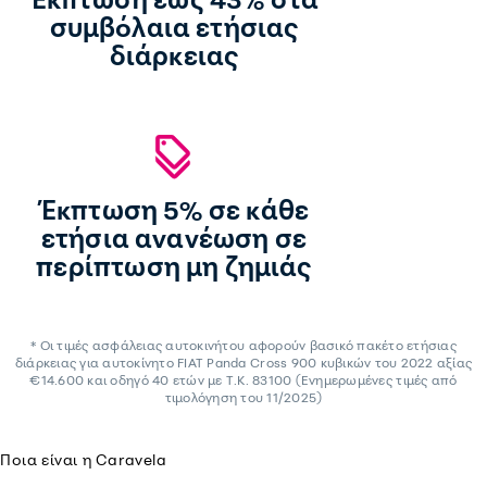
συμβόλαια ετήσιας
διάρκειας
Έκπτωση 5% σε κάθε
ετήσια ανανέωση σε
περίπτωση μη ζημιάς
* Οι τιμές ασφάλειας αυτοκινήτου αφορούν βασικό πακέτο ετήσιας
διάρκειας για αυτοκίνητο FIAT Panda Cross 900 κυβικών του 2022 αξίας
€14.600 και οδηγό 40 ετών με Τ.Κ. 83100 (Ενημερωμένες τιμές από
τιμολόγηση του 11/2025)
Ποια είναι η Caravela