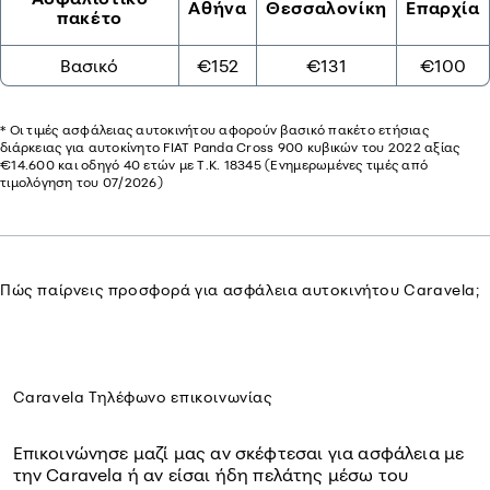
Αθήνα
Θεσσαλονίκη
Επαρχία
πακέτο
Βασικό
€152
€131
€100
* Οι τιμές ασφάλειας αυτοκινήτου αφορούν βασικό πακέτο ετήσιας
διάρκειας για αυτοκίνητο FIAT Panda Cross 900 κυβικών του 2022 αξίας
€14.600 και οδηγό 40 ετών με Τ.Κ. 18345 (Ενημερωμένες τιμές από
τιμολόγηση του 07/2026)
Πώς παίρνεις προσφορά για ασφάλεια
αυτοκινήτου Caravela;
Caravela Τηλέφωνο επικοινωνίας
Επικοινώνησε μαζί μας αν σκέφτεσαι για ασφάλεια με
την Caravela ή αν είσαι ήδη πελάτης μέσω του