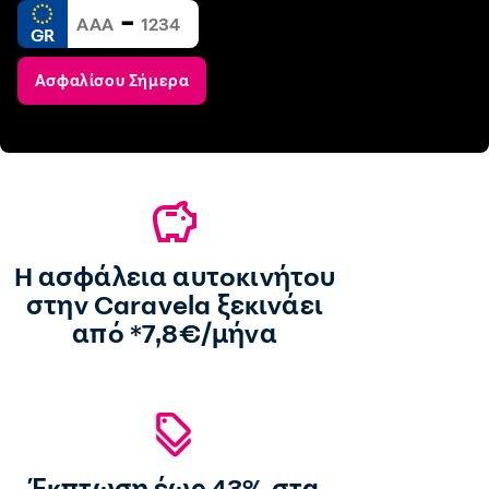
-
GR
Ασφαλίσου Σήμερα
Η ασφάλεια αυτοκινήτου
στην Caravela ξεκινάει
από *7,8€/μήνα
Έκπτωση έως 43% στα