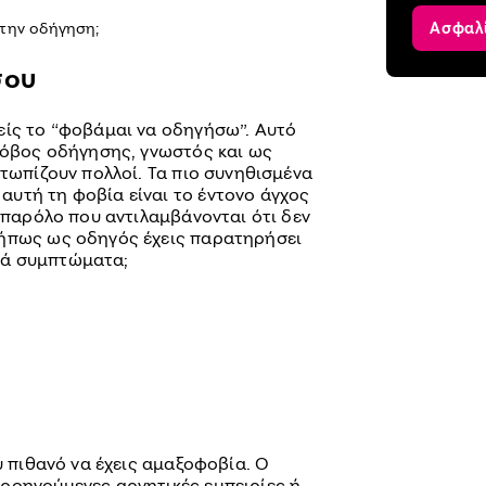
την οδήγηση;
Ασφαλ
σου
είς το “φοβάμαι να οδηγήσω”. Αυτό
 φόβος οδήγησης, γνωστός και ως
ετωπίζουν πολλοί. Τα πιο συνηθισμένα
υτή τη φοβία είναι το έντονο άγχος
, παρόλο που αντιλαμβάνονται ότι δεν
Μήπως ως οδηγός έχεις παρατηρήσει
κά συμπτώματα;
ύ πιθανό να έχεις αμαξοφοβία. Ο
ροηγούμενες αρνητικές εμπειρίες ή