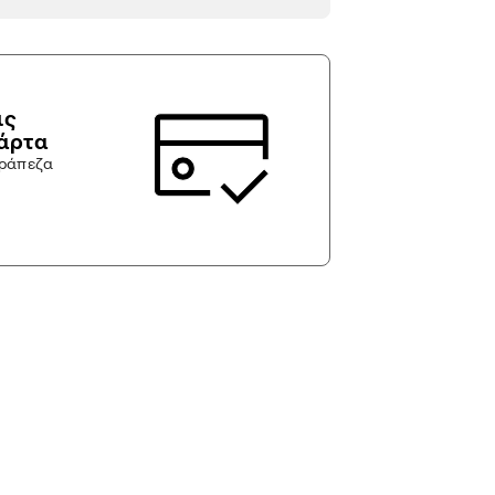
ις
κάρτα
τράπεζα