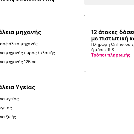
λεια μηχανής
12 άτοκες δόσε
με πιστωτική 
 ασφάλεια μηχανής
Πληρωμή Online, σε 
ή μέσω IRIS
ια μηχανής πυρός / κλοπής
Τρόποι πληρωμής
ια μηχανής 125 cc
λεια Yγείας
ια υγείας
υγείας
ια ζωής