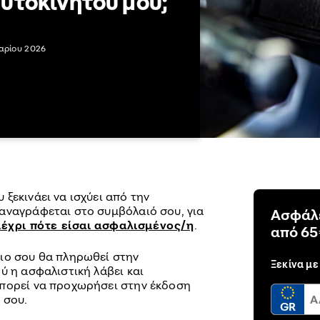
υτοκινήτου μου;
αρίου 2026
 ξεκινάει να ισχύει από την
αναγράφεται στο συμβόλαιό σου, για
Ασφάλε
μέχρι πότε είσαι ασφαλισμένος/η
.
από 65
ιο σου θα πληρωθεί στην
Ξεκίνα με
ύ η ασφαλιστική λάβει και
μπορεί να προχωρήσει στην έκδοση
 σου.
GR