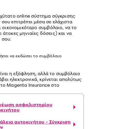
αχύτατο online σύστημα σύγκρισης
 σου επιτρέπει μέσα σε ελάχιστα
αι οικονομικότερο συμβόλαιο, να το
 άτοκες μηνιαίες δόσεις) και να
 σου.
ρήσει να εκδώσει το συμβόλαιο
 γίνει η εξόφληση, αλλά το συμβόλαιο
 λάβει ηλεκτρονικά, κρίνεται απολύτως
 το Magenta Insurance στο
νέωση ασφαλιστηρίου
οκινήτου
άλεια αυτοκινήτου - Σύγκριση
ών