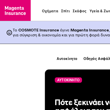
Οχήματα
Σπίτι
Σκάφος
Υγεία & Ζω
Το
COSMOTE Insurance
έγινε
Magenta Insurance
για σύγκριση & οικονομία και για πρώτη φορά δυν
Αυτοκίνητο
Οδηγός Ασφάλ
ΑΥΤΟΚΙΝΗΤΟ
Πότε ξεκινάει ν