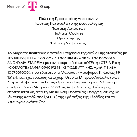
Πολιτική Προστασίας Δεδομένων
Κώδικας Καταναλωτικής Δεοντολογίας
Πολιτική Αιτιάσεων
Πολιτική Cookies
Όροι Χρήσης
Έκθεση Διαφάνειας
Το
Magenta Insurance
αποτελεί υπηρεσία της ανώνυµης εταιρείας µε
την επωνυµία «ΟΡΓΑΝΙΣΜΟΣ ΤΗΛΕΠΙΚΟΙΝΩΝΙΩΝ ΤΗΣ ΕΛΛΑΔΟΣ
ΑΝΩΝΥΜΗ ΕΤΑΙΡΕΙΑ» µε τον διακριτικό τίτλο «OTE» ή «ΟΤΕ Α.Ε.» ή
«COSMOTE»
(ΑΦΜ 094019245, ΚΕΦΟΔΕ ΑΤΤΙΚΗΣ, Αριθ. Γ.Ε.Μ.Η
1037501000), που εδρεύει στο Μαρούσι, (Λεωφόρος Κηφισίας 99,
15124) και έχει νοµίµως καταχωρηθεί στο Μητρώο Ασφαλιστικών
Διαµεσολαβητών του Επαγγελµατικού Επιµελητηρίου Αθηνών µε
αριθµό Ειδικού Μητρώου 9338 ως Ασφαλιστικός Πράκτορας,
εποπτεύεται δε, από τη Διεύθυνση Εποπτείας Επαγγελματικής και
Ιδιωτικής Ασφάλισης (ΔΕΕΙΑ) της Τράπεζας της Ελλάδος και το
Υπουργείο Ανάπτυξης.