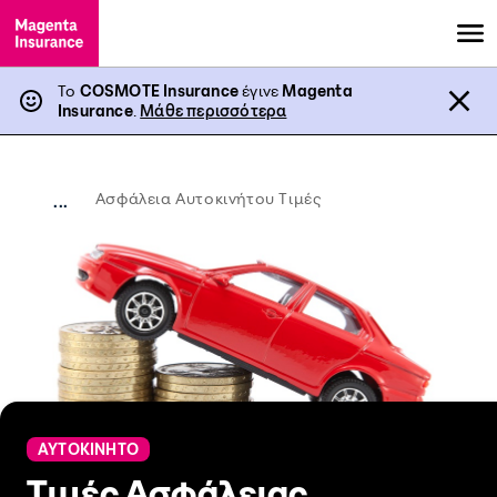
Το
COSMOTE Insurance
έγινε
Magenta
Insurance
.
Μάθε περισσότερα
Aσφάλεια Αυτοκινήτου Τιμές
...
ΑΥΤΟΚΙΝΗΤΟ
Tιμές Ασφάλειας