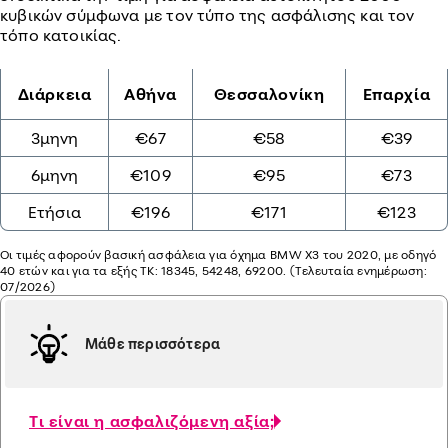
κυβικών σύμφωνα με τον τύπο της ασφάλισης και τον
τόπο κατοικίας.
Διάρκεια
Αθήνα
Θεσσαλονίκη
Επαρχία
3μηνη
€67
€
58
€39
6μηνη
€109
€95
€73
Ετήσια
€196
€171
€123
Οι τιμές αφορούν βασική ασφάλεια για όχημα BMW X3 του 2020, με οδηγό
40 ετών και για τα εξής ΤΚ: 18345, 54248, 69200. (Τελευταία ενημέρωση:
07/2026)
Μάθε περισσότερα
Τι είναι η ασφαλιζόμενη αξία;