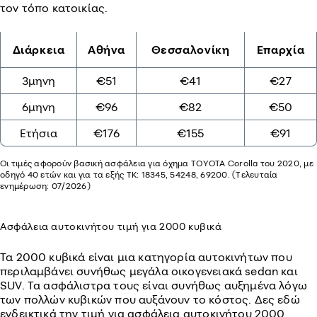
τον τόπο κατοικίας.
Διάρκεια
Αθήνα
Θεσσαλονίκη
Επαρχία
3μηνη
€51
€41
€27
6μηνη
€96
€82
€50
Ετήσια
€176
€155
€91
Οι τιμές αφορούν βασική ασφάλεια για όχημα TOYOTA Corolla του 2020, με
οδηγό 40 ετών και για τα εξής ΤΚ: 18345, 54248, 69200. (Τελευταία
ενημέρωση: 07/2026)
Ασφάλεια αυτοκινήτου τιμή για 2000 κυβικά
Τα 2000 κυβικά είναι μια κατηγορία αυτοκινήτων που
περιλαμβάνει συνήθως μεγάλα οικογενειακά sedan και
SUV. Τα ασφάλιστρα τους είναι συνήθως αυξημένα λόγω
των πολλών κυβικών που αυξάνουν το κόστος. Δες εδώ
ενδεικτικά την τιμή για ασφάλεια αυτοκινήτου 2000