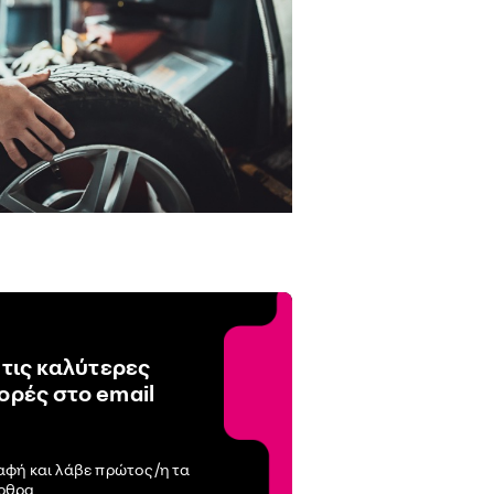
 τις καλύτερες
ρές στο email
αφή και λάβε πρώτος/η τα
άρθρα