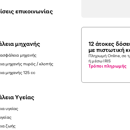
ίσεις επικοινωνίας
λεια μηχανής
12 άτοκες δόσε
με πιστωτική 
 ασφάλεια μηχανής
Πληρωμή Online, σε 
ή μέσω IRIS
ια μηχανής πυρός / κλοπής
Τρόποι πληρωμής
ια μηχανής 125 cc
λεια Yγείας
ια υγείας
υγείας
ια ζωής