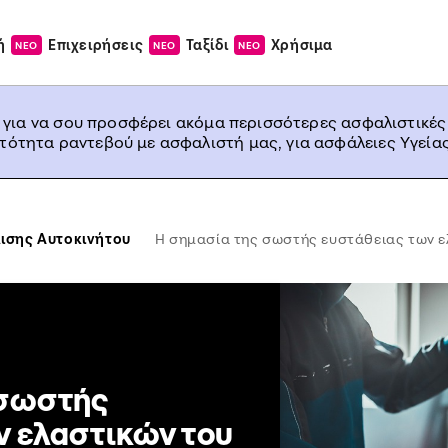
ή
Επιχειρήσεις
Ταξίδι
Χρήσιμα
ΝΕΟ
ΝΕΟ
ΝΕΟ
, για να σου προσφέρει ακόμα περισσότερες ασφαλιστικές
ατότητα ραντεβού με ασφαλιστή μας, για ασφάλειες Υγείας
ισης Αυτοκινήτου
Η σημασία της σωστής ευστάθειας των ε
 σωστής
ν ελαστικών του