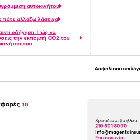
υγράμμιση αυτοκινήτου
ε πότε αλλάζω λάστιχα
σινη οδήγηση: Πώς να
ώσεις την εκπομπή CO2 του
οκινήτου σου
Ασφαλίσου επιλέγ
σφορές
10
Χρειάζεσαι βοήθεια;
210 801 8000
info@magentainsu
Επικοινωνία