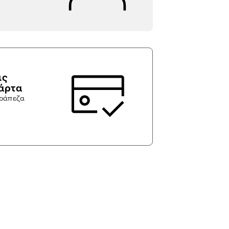
ις
κάρτα
τράπεζα