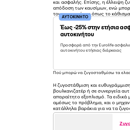
και ασφαλής. Επίσης, η έλλειψη 
απόδοση των καυσίμων, ενώ μπορ
του αυτοκινήτου όπως το κάθισμα
ΑΥΤΟΚΙΝΗΤΟ
Έως -25% στην ετήσια ασ
αυτοκινήτου
Προσφορά από την Eurolife ασφαλισ
αυτοκινήτου ετήσιας διάρκειας
Πού μπορώ να ζυγοσταθμίσω τα ελασ
Η ζυγοστάθμιση και ευθυγράμμιση
βουλκανιζατέρ ή σε συνεργεία αυ
απαραίτητο εξοπλισμό. Τα ειδικά
αμέσως το πρόβλημα, και ο μηχαν
κατάλληλα βαράκια για να τα ζυγο
Ζυγ