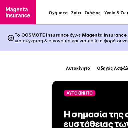
Οχήματα
Σπίτι
Σκάφος
Υγεία & Ζω
Το
COSMOTE Insurance
έγινε
Magenta Insurance
για σύγκριση & οικονομία και για πρώτη φορά δυν
Αυτοκίνητο
Οδηγός Ασφάλ
ΑΥΤΟΚΙΝΗΤΟ
Η σημασία της
ευστάθειας τω