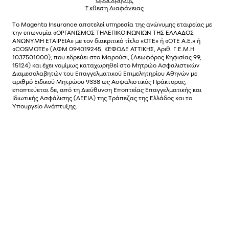
Έκθεση Διαφάνειας
Το
Magenta Insurance
αποτελεί υπηρεσία της ανώνυµης εταιρείας µε
την επωνυµία «ΟΡΓΑΝΙΣΜΟΣ ΤΗΛΕΠΙΚΟΙΝΩΝΙΩΝ ΤΗΣ ΕΛΛΑΔΟΣ
ΑΝΩΝΥΜΗ ΕΤΑΙΡΕΙΑ» µε τον διακριτικό τίτλο «OTE» ή «ΟΤΕ Α.Ε.» ή
«COSMOTE»
(ΑΦΜ 094019245, ΚΕΦΟΔΕ ΑΤΤΙΚΗΣ, Αριθ. Γ.Ε.Μ.Η
1037501000), που εδρεύει στο Μαρούσι, (Λεωφόρος Κηφισίας 99,
15124) και έχει νοµίµως καταχωρηθεί στο Μητρώο Ασφαλιστικών
Διαµεσολαβητών του Επαγγελµατικού Επιµελητηρίου Αθηνών µε
αριθµό Ειδικού Μητρώου 9338 ως Ασφαλιστικός Πράκτορας,
εποπτεύεται δε, από τη Διεύθυνση Εποπτείας Επαγγελματικής και
Ιδιωτικής Ασφάλισης (ΔΕΕΙΑ) της Τράπεζας της Ελλάδος και το
Υπουργείο Ανάπτυξης.