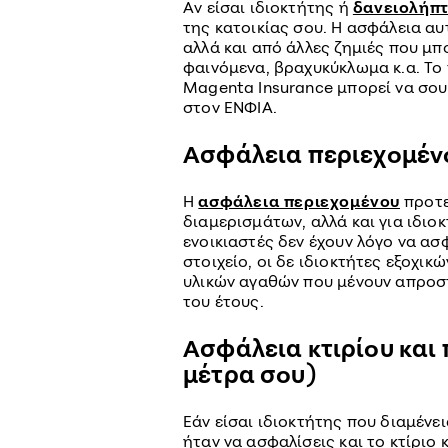
Αν είσαι ιδιοκτήτης ή
δανειολήπ
της κατοικίας σου. Η ασφάλεια α
αλλά και από άλλες ζημιές που μ
φαινόμενα, βραχυκύκλωμα κ.α. Το
Magenta Insurance μπορεί να σου
στον ΕΝΦΙΑ.
Ασφάλεια περιεχομέν
Η
ασφάλεια περιεχομένου
προτε
διαμερισμάτων, αλλά και για ιδιοκ
ενοικιαστές δεν έχουν λόγο να ασ
στοιχείο, οι δε ιδιοκτήτες εξοχι
υλικών αγαθών που μένουν απροσ
του έτους.
Ασφάλεια κτιρίου και
μέτρα σου)
Εάν είσαι ιδιοκτήτης που διαμένει
ήταν να ασφαλίσεις και το κτίριο