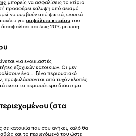
της
μπορείς να ασφαλίσεις το κτίριο
υτή προσφέρει κάλυψη από σεισμό
πορεί να συμβούν από φωτιά, φυσικά
 πακέτο για
ασφάλεια κτιρίου
του
 διασφαλίσει και έως 20% μείωση
ου
ίνεται για ενοικιαστές
τήτες εξοχικών κατοικιών. Οι μεν
φαλίσουν ένα … ξένο περιουσιακό
κών, προφυλάσσονται από τυχόν κλοπές
τάτευτα το περισσότερο διάστημα
 περιεχομένου (στα
ς σε κατοικία που σου ανήκει, καλό θα
 καθώς και το περιεχόμενό του ώστε