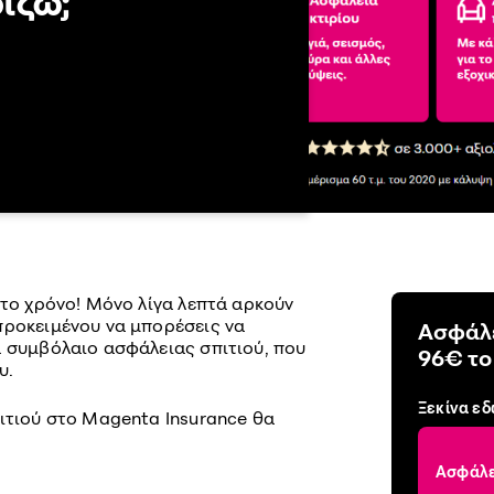
ίζω;
στο χρόνο! Μόνο λίγα λεπτά αρκούν
προκειμένου να μπορέσεις να
Ασφάλε
α συμβόλαιο ασφάλειας σπιτιού, που
96€ το
υ.
Ξεκίνα ε
πιτιού στο Magenta Insurance θα
Ασφάλε