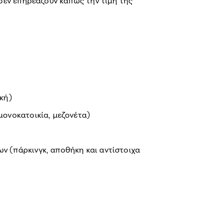
δεν επηρεάζουν κάπως την τιμή της
ική)
μονοκατοικία, μεζονέτα)
ν (πάρκινγκ, αποθήκη και αντίστοιχα