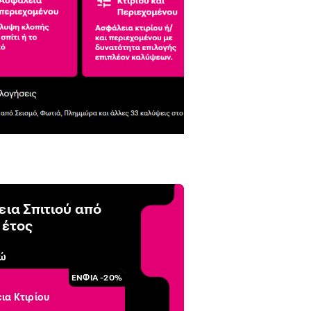
ια Σπιτιού από
 έτος
δώ
ΕΝΦΙΑ -20%
ια Κτιρίου