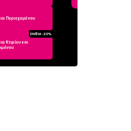
ια Περιεχομένου
ΕΝΦΙΑ -20%
α Κτιρίου και
ομένου