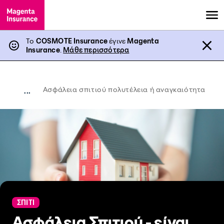
Το
COSMOTE Insurance
έγινε
Magenta
Insurance
.
Μάθε περισσότερα
Ασφάλεια σπιτιού πολυτέλεια ή αναγκαιότητα
...
ΣΠΙΤΙ
Ασφάλεια Σπιτιού - είναι