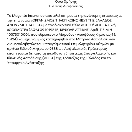
Όροι Χρήσης
Έκθεση Διαφάνειας
Το
Magenta Insurance
αποτελεί υπηρεσία της ανώνυµης εταιρείας µε
την επωνυµία «ΟΡΓΑΝΙΣΜΟΣ ΤΗΛΕΠΙΚΟΙΝΩΝΙΩΝ ΤΗΣ ΕΛΛΑΔΟΣ
ΑΝΩΝΥΜΗ ΕΤΑΙΡΕΙΑ» µε τον διακριτικό τίτλο «OTE» ή «ΟΤΕ Α.Ε.» ή
«COSMOTE»
(ΑΦΜ 094019245, ΚΕΦΟΔΕ ΑΤΤΙΚΗΣ, Αριθ. Γ.Ε.Μ.Η
1037501000), που εδρεύει στο Μαρούσι, (Λεωφόρος Κηφισίας 99,
15124) και έχει νοµίµως καταχωρηθεί στο Μητρώο Ασφαλιστικών
Διαµεσολαβητών του Επαγγελµατικού Επιµελητηρίου Αθηνών µε
αριθµό Ειδικού Μητρώου 9338 ως Ασφαλιστικός Πράκτορας,
εποπτεύεται δε, από τη Διεύθυνση Εποπτείας Επαγγελματικής και
Ιδιωτικής Ασφάλισης (ΔΕΕΙΑ) της Τράπεζας της Ελλάδος και το
Υπουργείο Ανάπτυξης.