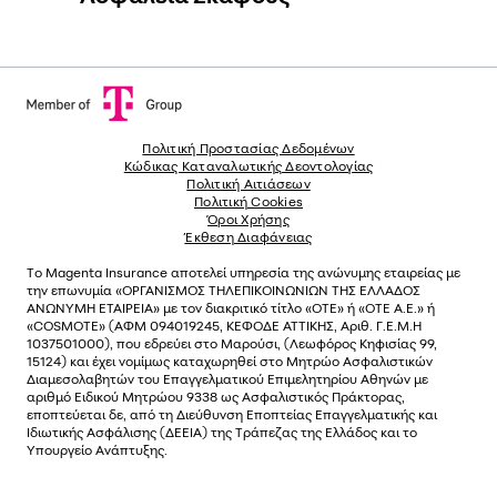
Πολιτική Προστασίας Δεδομένων
Κώδικας Καταναλωτικής Δεοντολογίας
Πολιτική Αιτιάσεων
Πολιτική Cookies
Όροι Χρήσης
Έκθεση Διαφάνειας
Το
Magenta Insurance
αποτελεί υπηρεσία της ανώνυµης εταιρείας µε
την επωνυµία «ΟΡΓΑΝΙΣΜΟΣ ΤΗΛΕΠΙΚΟΙΝΩΝΙΩΝ ΤΗΣ ΕΛΛΑΔΟΣ
ΑΝΩΝΥΜΗ ΕΤΑΙΡΕΙΑ» µε τον διακριτικό τίτλο «OTE» ή «ΟΤΕ Α.Ε.» ή
«COSMOTE»
(ΑΦΜ 094019245, ΚΕΦΟΔΕ ΑΤΤΙΚΗΣ, Αριθ. Γ.Ε.Μ.Η
1037501000), που εδρεύει στο Μαρούσι, (Λεωφόρος Κηφισίας 99,
15124) και έχει νοµίµως καταχωρηθεί στο Μητρώο Ασφαλιστικών
Διαµεσολαβητών του Επαγγελµατικού Επιµελητηρίου Αθηνών µε
αριθµό Ειδικού Μητρώου 9338 ως Ασφαλιστικός Πράκτορας,
εποπτεύεται δε, από τη Διεύθυνση Εποπτείας Επαγγελματικής και
Ιδιωτικής Ασφάλισης (ΔΕΕΙΑ) της Τράπεζας της Ελλάδος και το
Υπουργείο Ανάπτυξης.