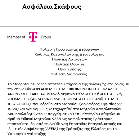
Ασφάλεια Σκάφους
Πολιτική Προστασίας Δεδομένων
Κώδικας Καταναλωτικής Δεοντολογίας
Πολιτική Αιτιάσεων
Πολιτική Cookies
Όροι Χρήσης
Έκθεση Διαφάνειας
Το
Magenta Insurance
αποτελεί υπηρεσία της ανώνυµης εταιρείας µε
την επωνυµία «ΟΡΓΑΝΙΣΜΟΣ ΤΗΛΕΠΙΚΟΙΝΩΝΙΩΝ ΤΗΣ ΕΛΛΑΔΟΣ
ΑΝΩΝΥΜΗ ΕΤΑΙΡΕΙΑ» µε τον διακριτικό τίτλο «OTE» ή «ΟΤΕ Α.Ε.» ή
«COSMOTE»
(ΑΦΜ 094019245, ΚΕΦΟΔΕ ΑΤΤΙΚΗΣ, Αριθ. Γ.Ε.Μ.Η
1037501000), που εδρεύει στο Μαρούσι, (Λεωφόρος Κηφισίας 99,
15124) και έχει νοµίµως καταχωρηθεί στο Μητρώο Ασφαλιστικών
Διαµεσολαβητών του Επαγγελµατικού Επιµελητηρίου Αθηνών µε
αριθµό Ειδικού Μητρώου 9338 ως Ασφαλιστικός Πράκτορας,
εποπτεύεται δε, από τη Διεύθυνση Εποπτείας Επαγγελματικής και
Ιδιωτικής Ασφάλισης (ΔΕΕΙΑ) της Τράπεζας της Ελλάδος και το
Υπουργείο Ανάπτυξης.