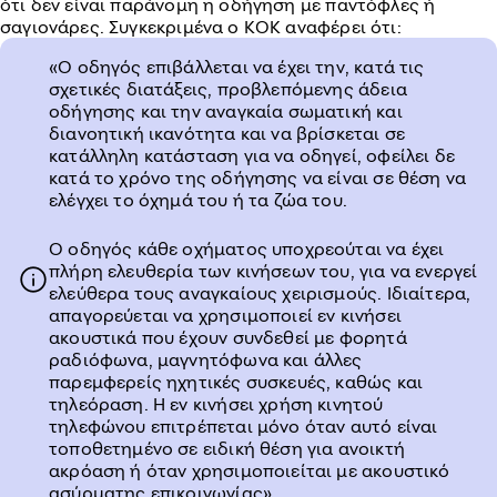
ότι δεν είναι παράνομη η οδήγηση με παντόφλες ή
σαγιονάρες. Συγκεκριμένα ο ΚΟΚ αναφέρει ότι:
«Ο οδηγός επιβάλλεται να έχει την, κατά τις
σχετικές διατάξεις, προβλεπόμενης άδεια
οδήγησης και την αναγκαία σωματική και
διανοητική ικανότητα και να βρίσκεται σε
κατάλληλη κατάσταση για να οδηγεί, οφείλει δε
κατά το χρόνο της οδήγησης να είναι σε θέση να
ελέγχει το όχημά του ή τα ζώα του.
Ο οδηγός κάθε οχήματος υποχρεούται να έχει
πλήρη ελευθερία των κινήσεων του, για να ενεργεί
ελεύθερα τους αναγκαίους χειρισμούς. Ιδιαίτερα,
απαγορεύεται να χρησιμοποιεί εν κινήσει
ακουστικά που έχουν συνδεθεί με φορητά
ραδιόφωνα, μαγνητόφωνα και άλλες
παρεμφερείς ηχητικές συσκευές, καθώς και
τηλεόραση. Η εν κινήσει χρήση κινητού
τηλεφώνου επιτρέπεται μόνο όταν αυτό είναι
τοποθετημένο σε ειδική θέση για ανοικτή
ακρόαση ή όταν χρησιμοποιείται με ακουστικό
ασύρματης επικοινωνίας».