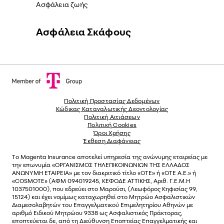
Ασφάλεια ζωής
Ασφάλεια Σκάφους
Πολιτική Προστασίας Δεδομένων
Κώδικας Καταναλωτικής Δεοντολογίας
Πολιτική Αιτιάσεων
Πολιτική Cookies
Όροι Χρήσης
Έκθεση Διαφάνειας
Το
Magenta Insurance
αποτελεί υπηρεσία της ανώνυµης εταιρείας µε
την επωνυµία «ΟΡΓΑΝΙΣΜΟΣ ΤΗΛΕΠΙΚΟΙΝΩΝΙΩΝ ΤΗΣ ΕΛΛΑΔΟΣ
ΑΝΩΝΥΜΗ ΕΤΑΙΡΕΙΑ» µε τον διακριτικό τίτλο «OTE» ή «ΟΤΕ Α.Ε.» ή
«COSMOTE»
(ΑΦΜ 094019245, ΚΕΦΟΔΕ ΑΤΤΙΚΗΣ, Αριθ. Γ.Ε.Μ.Η
1037501000), που εδρεύει στο Μαρούσι, (Λεωφόρος Κηφισίας 99,
15124) και έχει νοµίµως καταχωρηθεί στο Μητρώο Ασφαλιστικών
Διαµεσολαβητών του Επαγγελµατικού Επιµελητηρίου Αθηνών µε
αριθµό Ειδικού Μητρώου 9338 ως Ασφαλιστικός Πράκτορας,
εποπτεύεται δε, από τη Διεύθυνση Εποπτείας Επαγγελματικής και