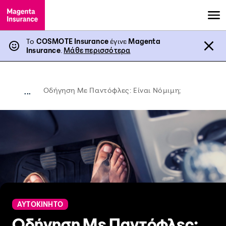
Το
COSMOTE Insurance
έγινε
Magenta
Insurance
.
Μάθε περισσότερα
Οδήγηση Με Παντόφλες: Είναι Νόμιμη;
...
ΑΥΤΟΚΙΝΗΤΟ
Οδήγηση Με Παντόφλες: