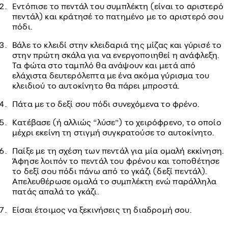
Εντόπισε το πεντάλ του συμπλέκτη (είναι το αριστερό
πεντάλ) και κράτησέ το πατημένο με το αριστερό σου
πόδι.
Βάλε το κλειδί στην κλειδαριά της μίζας και γύρισέ το
στην πρώτη σκάλα για να ενεργοποιηθεί η ανάφλεξη.
Τα φώτα στο ταμπλό θα ανάψουν και μετά από
ελάχιστα δευτερόλεπτα με ένα ακόμα γύρισμα του
κλειδιού το αυτοκίνητο θα πάρει μπροστά.
Πάτα με το δεξί σου πόδι συνεχόμενα το φρένο.
Κατέβασε (ή αλλιώς “λύσε”) το χειρόφρενο, το οποίο
μέχρι εκείνη τη στιγμή συγκρατούσε το αυτοκίνητο.
Παίξε με τη σχέση των πεντάλ για μία ομαλή εκκίνηση.
Άφησε λοιπόν το πεντάλ του φρένου και τοποθέτησε
το δεξί σου πόδι πάνω από το γκάζι (δεξί πεντάλ).
Απελευθέρωσε ομαλά το συμπλέκτη ενώ παράλληλα
πατάς απαλά το γκάζι.
Είσαι έτοιμος να ξεκινήσεις τη διαδρομή σου.