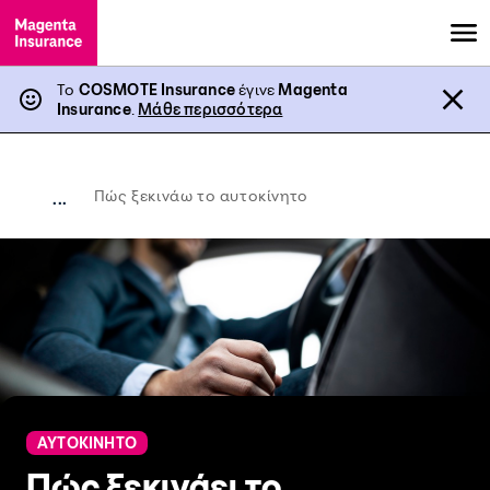
Το
COSMOTE Insurance
έγινε
Magenta
Insurance
.
Μάθε περισσότερα
Πώς ξεκινάω το αυτοκίνητο
...
ΑΥΤΟΚΙΝΗΤΟ
Πώς ξεκινάει το