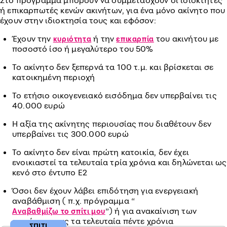
Στο πρόγραμμα μπορούν να συμμετάσχουν οι ιδιοκτήτες
ή επικαρπωτές κενών ακινήτων, για ένα μόνο ακίνητο που
έχουν στην ιδιοκτησία τους και εφόσον:
Έχουν την
ή την
του ακινήτου με
κυριότητα
επικαρπία
ποσοστό ίσο ή μεγαλύτερο του 50%
Το ακίνητο δεν ξεπερνά τα 100 τ.μ. και βρίσκεται σε
κατοικημένη περιοχή
Το ετήσιο οικογενειακό εισόδημα δεν υπερβαίνει τις
40.000 ευρώ
Η αξία της ακίνητης περιουσίας που διαθέτουν δεν
υπερβαίνει τις 300.000 ευρώ
Το ακίνητο δεν είναι πρώτη κατοικία, δεν έχει
ενοικιαστεί τα τελευταία τρία χρόνια και δηλώνεται ως
κενό στο έντυπο Ε2
Όσοι δεν έχουν λάβει επιδότηση για ενεργειακή
αναβάθμιση ( π.χ. πρόγραμμα “
”) ή για ανακαίνιση των
Αναβαθμίζω το σπίτι μου
ακινήτων τους τα τελευταία πέντε χρόνια
ΣΠΙΤΙ