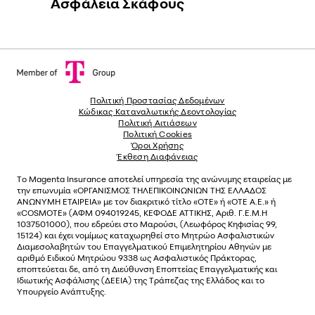
Ασφάλεια Σκάφους
Πολιτική Προστασίας Δεδομένων
Κώδικας Καταναλωτικής Δεοντολογίας
Πολιτική Αιτιάσεων
Πολιτική Cookies
Όροι Χρήσης
Έκθεση Διαφάνειας
Το
Magenta Insurance
αποτελεί υπηρεσία της ανώνυµης εταιρείας µε
την επωνυµία «ΟΡΓΑΝΙΣΜΟΣ ΤΗΛΕΠΙΚΟΙΝΩΝΙΩΝ ΤΗΣ ΕΛΛΑΔΟΣ
ΑΝΩΝΥΜΗ ΕΤΑΙΡΕΙΑ» µε τον διακριτικό τίτλο «OTE» ή «ΟΤΕ Α.Ε.» ή
«COSMOTE»
(ΑΦΜ 094019245, ΚΕΦΟΔΕ ΑΤΤΙΚΗΣ, Αριθ. Γ.Ε.Μ.Η
1037501000), που εδρεύει στο Μαρούσι, (Λεωφόρος Κηφισίας 99,
15124) και έχει νοµίµως καταχωρηθεί στο Μητρώο Ασφαλιστικών
Διαµεσολαβητών του Επαγγελµατικού Επιµελητηρίου Αθηνών µε
αριθµό Ειδικού Μητρώου 9338 ως Ασφαλιστικός Πράκτορας,
εποπτεύεται δε, από τη Διεύθυνση Εποπτείας Επαγγελματικής και
Ιδιωτικής Ασφάλισης (ΔΕΕΙΑ) της Τράπεζας της Ελλάδος και το
Υπουργείο Ανάπτυξης.