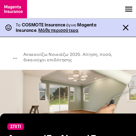
Το
COSMOTE Insurance
έγινε
Magenta
Insurance
.
Μάθε περισσότερα
Ανακαινίζω Νοικιάζω 2025. Αίτηση, ποσά,
...
δικαιούχοι επιδότησης
ΣΠΙΤΙ