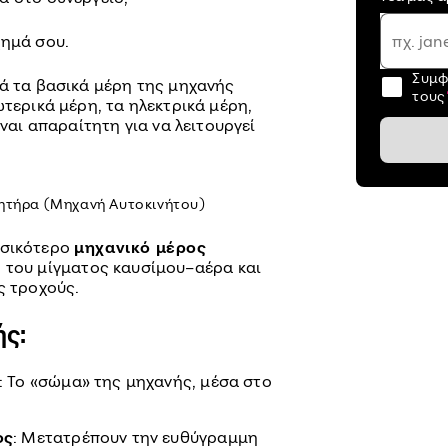
χημά σου.
Συμφ
κά τα βασικά μέρη της μηχανής
του
ωτερικά μέρη, τα ηλεκτρικά μέρη,
ίναι απαραίτητη για να λειτουργεί
νητήρα (Μηχανή Αυτοκινήτου)
βασικότερο
μηχανικό μέρος
ση του μίγματος καυσίμου–αέρα και
ς τροχούς.
ής:
: Το «σώμα» της μηχανής, μέσα στο
ος
: Μετατρέπουν την ευθύγραμμη