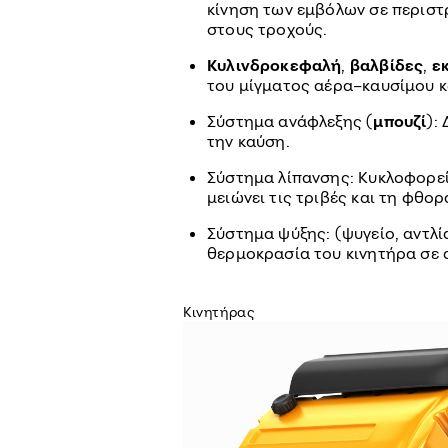
κίνηση των εμβόλων σε περιστρ
στους τροχούς.
Κυλινδροκεφαλή
,
βαλβίδες
,
ε
του μίγματος αέρα–καυσίμου κ
Σύστημα ανάφλεξης (
μπουζί
):
την καύση.
Σύστημα λίπανσης: Κυκλοφορεί 
μειώνει τις τριβές και τη φθορ
Σύστημα ψύξης: (ψυγείο, αντλί
θερμοκρασία του κινητήρα σε 
Κινητήρας