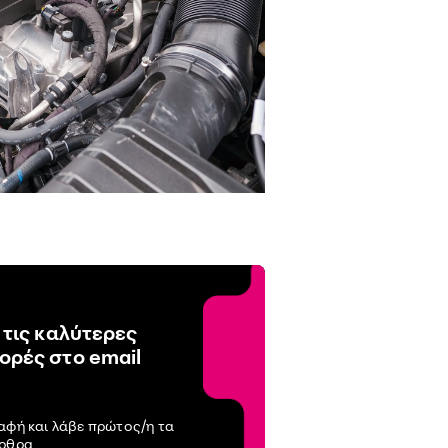
 τις καλύτερες
ρές στο email
αφή και λάβε πρώτος/η τα
άρθρα