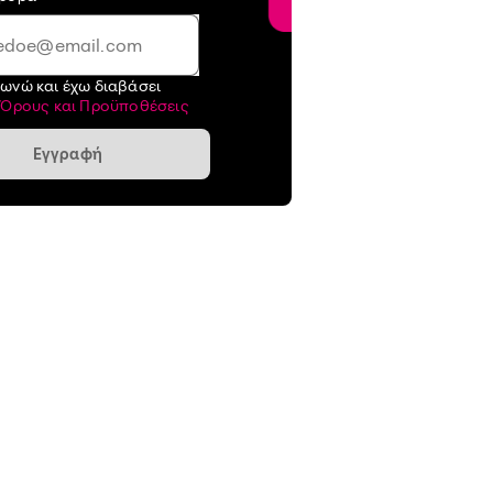
ωνώ και έχω διαβάσει
ς
Όρους και Προϋποθέσεις
Εγγραφή