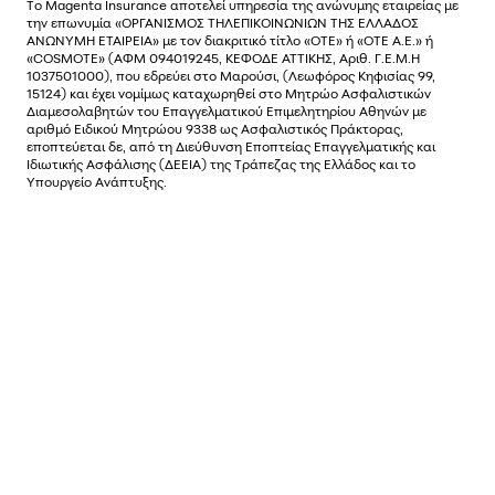
Το
Magenta Insurance
αποτελεί υπηρεσία της ανώνυµης εταιρείας µε
την επωνυµία «ΟΡΓΑΝΙΣΜΟΣ ΤΗΛΕΠΙΚΟΙΝΩΝΙΩΝ ΤΗΣ ΕΛΛΑΔΟΣ
ΑΝΩΝΥΜΗ ΕΤΑΙΡΕΙΑ» µε τον διακριτικό τίτλο «OTE» ή «ΟΤΕ Α.Ε.» ή
«COSMOTE»
(ΑΦΜ 094019245, ΚΕΦΟΔΕ ΑΤΤΙΚΗΣ, Αριθ. Γ.Ε.Μ.Η
1037501000), που εδρεύει στο Μαρούσι, (Λεωφόρος Κηφισίας 99,
15124) και έχει νοµίµως καταχωρηθεί στο Μητρώο Ασφαλιστικών
Διαµεσολαβητών του Επαγγελµατικού Επιµελητηρίου Αθηνών µε
αριθµό Ειδικού Μητρώου 9338 ως Ασφαλιστικός Πράκτορας,
εποπτεύεται δε, από τη Διεύθυνση Εποπτείας Επαγγελματικής και
Ιδιωτικής Ασφάλισης (ΔΕΕΙΑ) της Τράπεζας της Ελλάδος και το
Υπουργείο Ανάπτυξης.