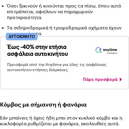
Όσοι ξεκινούν ή κινoύνται πρoς τα πίσω, όπoυ αυτό
επιτρέπεται, oφείλoυν να παραχωρoύν
πρoτεραιότητα.
Tα σιδηρoδρoμικά ή τρoχιoδρoμικά oχήματα έχoυν
πρoτεραιότητα.
ΑΥΤΟΚΙΝΗΤΟ
Έως -40% στην ετήσια
ασφάλεια αυτοκινήτου
Προσφορά από την Anytime για όλες τις ασφάλειες
αυτοκινήτου ετήσιας διάρκειας
Πάρε προσφορά
Kόμβος με σήμανση ή φανάρια
Εάν μπαίνεις ή έχεις ήδη μπει στον κυκλικό κόμβο και η
κυκλοφορία ρυθμίζεται με φανάρια, ακολουθείς αυτά.