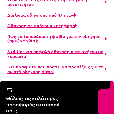
αυτοκινήτου
Δίπλωμα οδήγησης από 17 ετών
Οδήγηση σε απότομη κατηφόρα
Πώς να ξεπεράσω τη φοβία για την οδήγηση
(αμαξοφοβία);
6+4 tips για ασφαλή οδήγηση αυτοκινήτου με
καύσωνα
5+1 πράγματα που πρέπει να προσέξεις για τη
σωστή οδήγηση diesel
Θέλεις τις καλύτερες
προσφορές στο email
σου;